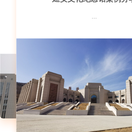
分享
延安文化交流中心案例分享
高平东站案例
...
...
...