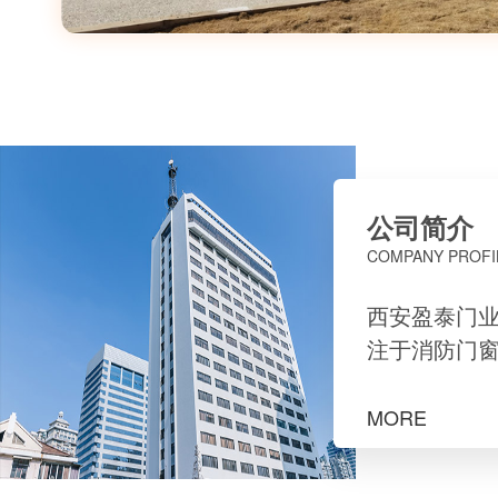
公司简介
COMPANY PROFI
西安盈泰门
注于消防门
窗系列等相
售、安装、
MORE
业。坐落在
古都西安。 