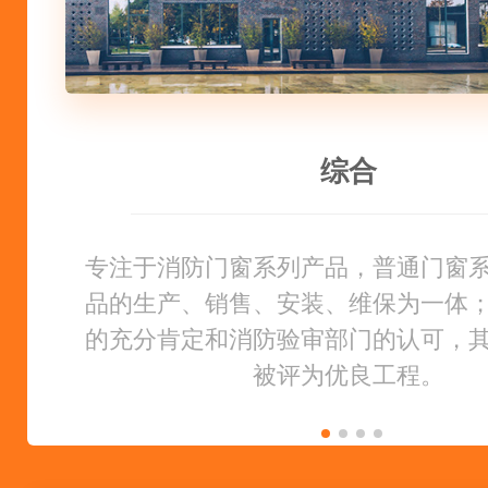
贴心服务
产品品质
技术团队
贴心服务
综合
综合
送货及时，产品准时交货。派遣专业
专注于消防门窗系列产品，普通门窗
制作工艺严谨，每一款产品通过检测
公司拥有多人的安装和售后服务团队
送货及时，产品准时交货。派遣专业
专注于消防门窗系列产品，普通门窗
安装，服务更到位，并提供及时响应
品的生产、销售、安装、维保为一体
窗品牌；拥有自己的生产基地，优良
安装，服务更到位，并提供及时响应
品的生产、销售、安装、维保为一体
准严格培训上岗，拥有多年行业经验
的充分肯定和消防验审部门的认可，
的充分肯定和消防验审部门的认可，
业的生产设备，消防门制造厂家，
解决疑难问题。
解决疑难问题。
心。
被评为优良工程。
被评为优良工程。